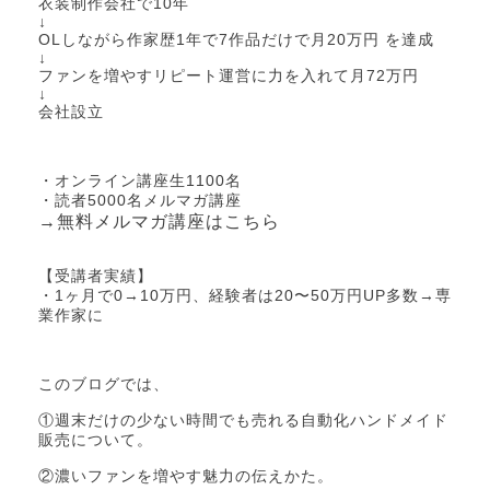
衣装制作会社で10年
↓
OLしながら作家歴1年で7作品だけで月20万円 を達成
↓
ファンを増やすリピート運営に力を入れて月72万円
↓
会社設立
・オンライン講座生1100名
・読者5000名メルマガ講座
→無料メルマガ講座はこちら
【受講者実績】
・1ヶ月で0→10万円、経験者は20〜50万円UP多数→専
業作家に
このブログでは、
①週末だけの少ない時間でも売れる自動化ハンドメイド
販売について。
②濃いファンを増やす魅力の伝えかた。