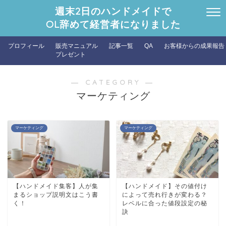
週末2日のハンドメイドで
OL辞めて経営者になりました
プロフィール
販売マニュアル
記事一覧
QA
お客様からの成果報告
プレゼント
― CATEGORY ―
マーケティング
マーケティング
マーケティング
【ハンドメイド集客】人が集
【ハンドメイド】その値付け
まるショップ説明文はこう書
によって売れ行きが変わる？
く！
レベルに合った値段設定の秘
訣