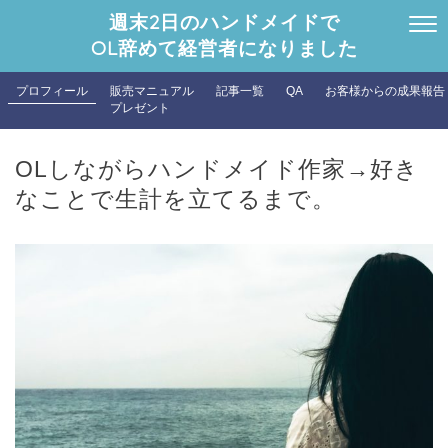
週末2日のハンドメイドで
OL辞めて経営者になりました
プロフィール
販売マニュアル
記事一覧
QA
お客様からの成果報告
プレゼント
OLしながらハンドメイド作家→好き
なことで生計を立てるまで。