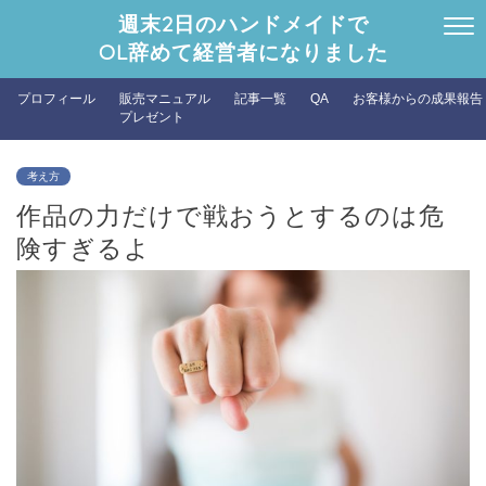
週末2日のハンドメイドで
OL辞めて経営者になりました
プロフィール
販売マニュアル
記事一覧
QA
お客様からの成果報告
プレゼント
考え方
作品の力だけで戦おうとするのは危
険すぎるよ