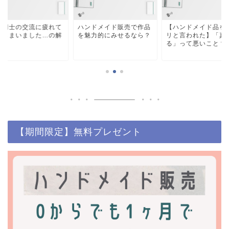
家同士の交流に疲れて
ハンドメイド販売で作品
【ハンドメイド品を
てしまいました…の解
を魅力的にみせるなら？
リと言われた】「真
法
る」って悪いこと？
【期間限定】無料プレゼント