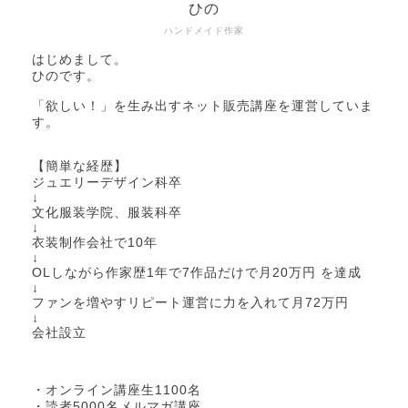
ひの
ハンドメイド作家
はじめまして。
ひのです。
「欲しい！」を生み出すネット販売講座を運営していま
す。
【簡単な経歴】
ジュエリーデザイン科卒
↓
文化服装学院、服装科卒
↓
衣装制作会社で10年
↓
OLしながら作家歴1年で7作品だけで月20万円 を達成
↓
ファンを増やすリピート運営に力を入れて月72万円
↓
会社設立
・オンライン講座生1100名
・読者5000名メルマガ講座